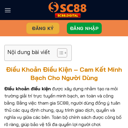
Chuyển
đến
nội
dung
ĐĂNG KÝ
ĐĂNG NHẬP
Nội dung bài viết
Điều Khoản Điều Kiện – Cam Kết Minh
Bạch Cho Người Dùng
Điều khoản điều kiện
được xây dựng nhằm tạo ra môi
trường giải trí trực tuyến minh bạch, an toàn và công
bằng. Bằng việc tham gia SC88, người dùng đồng ý tuân
thủ các quy định chung, quy trình giao dịch, quyền và
nghĩa vụ giữa các bên. Toàn bộ chính sách được công bố
rõ ràng, giúp bảo vệ tối đa quyền lợi người chơi.