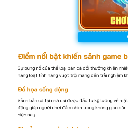
Điểm nổi bật khiến sảnh game 
Sự bùng nổ của thể loại bắn cá đổi thưởng khiến nhiề
hàng loạt tính năng vượt trội mang đến trải nghiệm 
Đồ họa sống động
Sảnh bắn cá tại nhà cái được đầu tư kỹ lưỡng về mặt
động giúp người chơi đắm chìm trong không gian săn c
hiện nay.