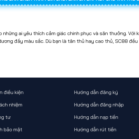
o những ai yêu thích cảm giác chinh phục và săn thưởng. Vớ
 dương đầy màu sắc. Dù bạn là tân thủ hay cao thủ, SC88 đều m
n điều kiện
Hướng dẫn đăng ký
rách nhiệm
Hướng dẫn đăng nhập
ng tư
Hướng dẫn nạp tiền
h bảo mật
Hướng dẫn rút tiền