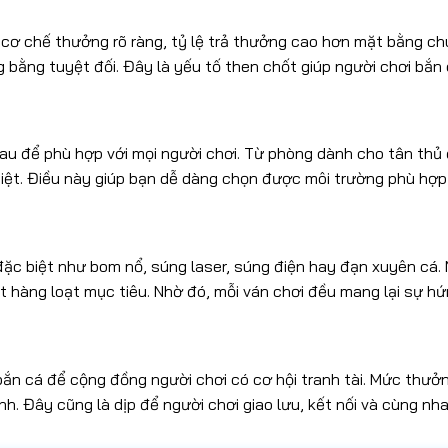
à cơ chế thưởng rõ ràng, tỷ lệ trả thưởng cao hơn mặt bằng ch
 bằng tuyệt đối. Đây là yếu tố then chốt giúp người chơi bắn
hau để phù hợp với mọi người chơi. Từ phòng dành cho tân thủ
iệt. Điều này giúp bạn dễ dàng chọn được môi trường phù hợp 
 đặc biệt như bom nổ, súng laser, súng điện hay đạn xuyên cá
t hàng loạt mục tiêu. Nhờ đó, mỗi ván chơi đều mang lại sự hứ
ắn cá để cộng đồng người chơi có cơ hội tranh tài. Mức thưởn
h. Đây cũng là dịp để người chơi giao lưu, kết nối và cùng nha