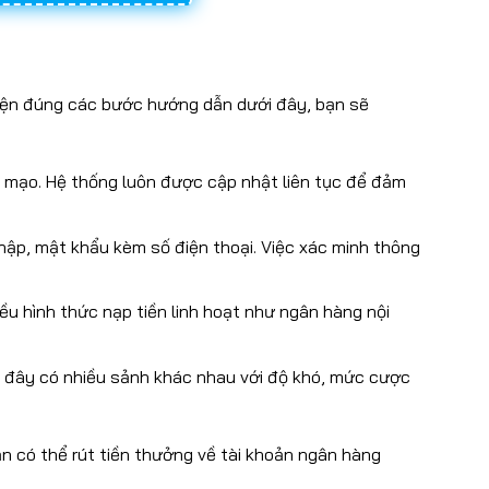
hiện đúng các bước hướng dẫn dưới đây, bạn sẽ
iả mạo. Hệ thống luôn được cập nhật liên tục để đảm
hập, mật khẩu kèm số điện thoại. Việc xác minh thông
ều hình thức nạp tiền linh hoạt như ngân hàng nội
i đây có nhiều sảnh khác nhau với độ khó, mức cược
bạn có thể rút tiền thưởng về tài khoản ngân hàng