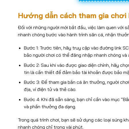
Hướng dẫn cách tham gia chơi 
Đối với những người mới bắt đầu, việc làm quen với 
nhanh chóng bước vào hành trình săn cá, nhận thưởn
Bước 1: Trước tiên, hãy truy cập vào đường link S
bảo người chơi có thể đăng nhập nhanh chóng và 
Bước 2: Sau khi vào được giao diện chính, hãy ch
tin là cần thiết để đảm bảo tài khoản được bảo mậ
Bước 3: Để tham gia bắn cá ăn thưởng, người chơi 
địa, ví điện tử và thẻ cào.
Bước 4: Khi đã sẵn sàng, bạn chỉ cần vào mục “Bắ
và phần thưởng đa dạng.
Trong quá trình chơi, bạn sẽ sử dụng các loại súng kh
nhanh chóng chỉ trong vài phút.