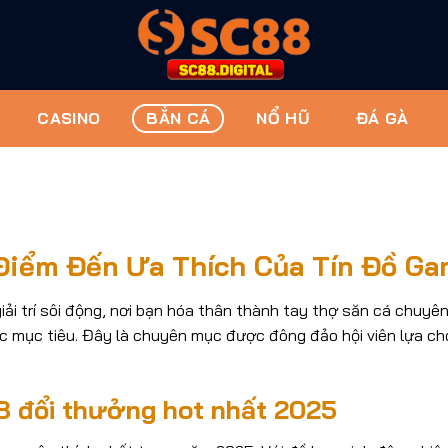
CASINO
BẮN CÁ
NỔ HŨ
ĐÁ GÀ
Điểm Đến Ưa Thích Của Tín Đồ G
ải trí sôi động, nơi bạn hóa thân thành tay thợ săn cá chuyên
 mục tiêu. Đây là chuyên mục được đông đảo hội viên lựa chọn
8 đổi thưởng hot nhất 2025