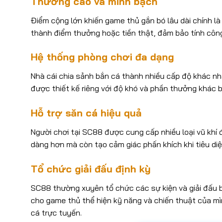
Thưởng cao và minh bạch
Điểm cộng lớn khiến game thủ gắn bó lâu dài chính l
thành điểm thưởng hoặc tiền thật, đảm bảo tính công
Hệ thống phòng chơi đa dạng
Nhà cái chia sảnh bắn cá thành nhiều cấp độ khác n
được thiết kế riêng với độ khó và phần thưởng khác b
Hỗ trợ săn cá hiệu quả
Người chơi tại SC88 được cung cấp nhiều loại vũ khí
dàng hơn mà còn tạo cảm giác phấn khích khi tiêu diệ
Tổ chức giải đấu định kỳ
SC88 thường xuyên tổ chức các sự kiện và giải đấu b
cho game thủ thể hiện kỹ năng và chiến thuật của mìn
cá trực tuyến.