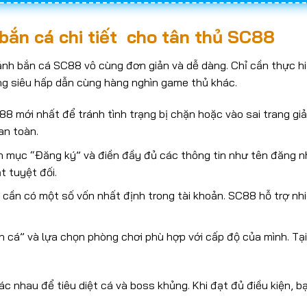
bắn cá chi tiết cho tân thủ SC88
sảnh bắn cá SC88 vô cùng đơn giản và dễ dàng. Chỉ cần thực 
g siêu hấp dẫn cùng hàng nghìn game thủ khác.
C88 mới nhất để tránh tình trạng bị chặn hoặc vào sai trang g
an toàn.
ọn mục “Đăng ký” và điền đầy đủ các thông tin như tên đăng n
t tuyệt đối.
cần có một số vốn nhất định trong tài khoản. SC88 hỗ trợ nhi
n cá” và lựa chọn phòng chơi phù hợp với cấp độ của mình. Tạ
ác nhau để tiêu diệt cá và boss khủng. Khi đạt đủ điều kiện, 