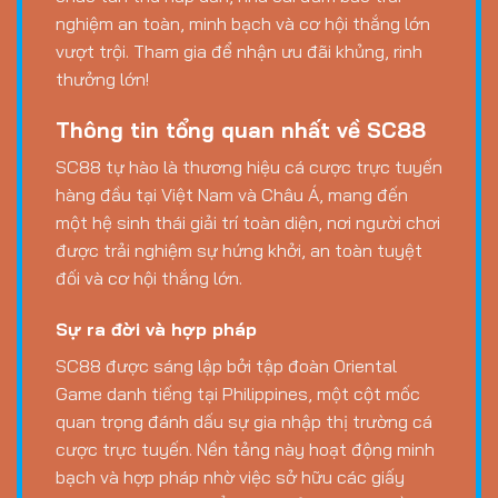
nghiệm an toàn, minh bạch và cơ hội thắng lớn
vượt trội. Tham gia để nhận ưu đãi khủng, rinh
thưởng lớn!
Thông tin tổng quan nhất về SC88
SC88 tự hào là thương hiệu cá cược trực tuyến
hàng đầu tại Việt Nam và Châu Á, mang đến
một hệ sinh thái giải trí toàn diện, nơi người chơi
được trải nghiệm sự hứng khởi, an toàn tuyệt
đối và cơ hội thắng lớn.
Sự ra đời và hợp pháp
SC88 được sáng lập bởi tập đoàn Oriental
Game danh tiếng tại Philippines, một cột mốc
quan trọng đánh dấu sự gia nhập thị trường cá
cược trực tuyến. Nền tảng này hoạt động minh
bạch và hợp pháp nhờ việc sở hữu các giấy