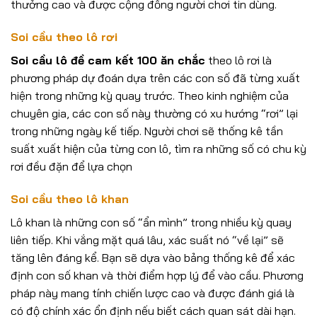
thưởng cao và được cộng đồng người chơi tin dùng.
Soi cầu theo lô rơi
Soi cầu lô đề cam kết 100 ăn chắc
theo lô rơi là
phương pháp dự đoán dựa trên các con số đã từng xuất
hiện trong những kỳ quay trước. Theo kinh nghiệm của
chuyên gia, các con số này thường có xu hướng “rơi” lại
trong những ngày kế tiếp. Người chơi sẽ thống kê tần
suất xuất hiện của từng con lô, tìm ra những số có chu kỳ
rơi đều đặn để lựa chọn
Soi cầu theo lô khan
Lô khan là những con số “ẩn mình” trong nhiều kỳ quay
liên tiếp. Khi vắng mặt quá lâu, xác suất nó “về lại” sẽ
tăng lên đáng kể. Bạn sẽ dựa vào bảng thống kê để xác
định con số khan và thời điểm hợp lý để vào cầu. Phương
pháp này mang tính chiến lược cao và được đánh giá là
có độ chính xác ổn định nếu biết cách quan sát dài hạn.