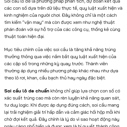
Soi cầu lô đề là phương pháp phân tích, dự đoán kết quả
các con số dựa trên dữ liệu thực tế, quy luật xuất hiện và
kinh nghiệm của người chơi. Đây không chỉ là một cách
tìm kiếm “vận may” mà còn được xem như nghệ thuật
phán đoán với sự hỗ trợ của các công cụ, thống kê cùng
thuật toán hiện đại.
Mục tiêu chính của việc soi cầu là tăng khả năng trúng
thưởng thông qua việc nắm bắt quy luật xuất hiện của
các cặp số trong những kỳ quay trước. Thành viên
thường áp dụng nhiều phương pháp khác nhau như dựa
theo lô rơi, khan, cầu bạch thủ hay ngày đặc biệt.
Soi cầu lô de chuẩn
không chỉ giúp lựa chọn con số có
xác suất trúng cao mà còn rèn luyện khả năng quan sát,
tư duy logic. Khi được áp dụng đúng cách, soi cầu mang
lại trải nghiệm giải trí hấp dẫn và cảm giác hồi hộp mỗi khi
chờ đợi kết quả. Đây chính là lý do vì sao hoạt động này
ngày càng phổ biến và được xem là bí quyết thành công