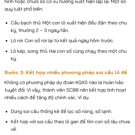
hình hoặc chuỗi số có xu hướng xuất hiện lặp lại. Một số
quy luật phổ biến:
Cầu bạch thủ: Một con lô xuất hiện đều đặn theo chu
kỳ, thường 2 – 3 ngày/lần.
Lô rơi: Con số rơi lại từ kết quả ngày hôm trước.
Lô kép, song thủ: Hai con số cùng chạy theo một chu
kỳ.
Bước 3: Kết hợp nhiều phương pháp soi cầu lô đề
Không có phương pháp dự đoán KQXS nào là hoàn hảo
tuyệt đối. Vì vậy, thành viên SC88 nên kết hợp linh hoạt
nhiều cách để tăng độ chính xác. Ví dụ:
Dùng soi cầu thống kê để lọc số nóng, số lạnh.
Kết hợp với soi cầu theo lô gan để tìm con số lâu chưa
về.