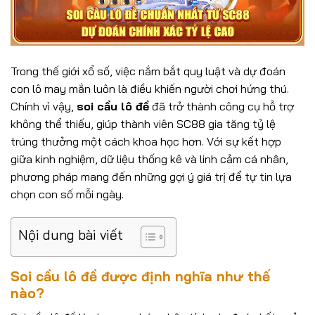
Trong thế giới xổ số, việc nắm bắt quy luật và dự đoán
con lô may mắn luôn là điều khiến người chơi hứng thú.
Chính vì vậy,
soi cầu lô đề
đã trở thành công cụ hỗ trợ
không thể thiếu, giúp thành viên SC88 gia tăng tỷ lệ
trúng thưởng một cách khoa học hơn. Với sự kết hợp
giữa kinh nghiệm, dữ liệu thống kê và linh cảm cá nhân,
phương pháp mang đến những gợi ý giá trị để tự tin lựa
chọn con số mỗi ngày.
Nội dung bài viết
Soi cầu lô đề được định nghĩa như thế
nào?