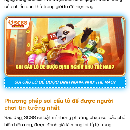
của nhiều cao thủ trong giới lô đề hiện nay.
SOI CẦU LÔ ĐỀ ĐƯỢC ĐỊNH NGHĨA NHƯ THẾ NÀO?
Phương pháp soi cầu lô đề được người
chơi tin tưởng nhất
Sau đây, SC88 sẽ bật mí những phương pháp soi cầu phổ
biến hiện nay, được đánh giá là mang lại tỷ lệ trúng