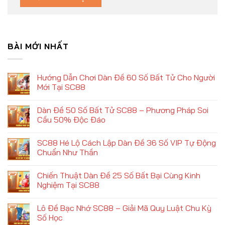
BÀI MỚI NHẤT
Hướng Dẫn Chơi Dàn Đề 60 Số Bất Tử Cho Người
Mới Tại SC88
Dàn Đề 50 Số Bất Tử SC88 – Phương Pháp Soi
Cầu 50% Độc Đáo
SC88 Hé Lộ Cách Lập Dàn Đề 36 Số VIP Tự Động
Chuẩn Như Thần
Chiến Thuật Dàn Đề 25 Số Bất Bại Cùng Kinh
Nghiệm Tại SC88
Lô Đề Bạc Nhớ SC88 – Giải Mã Quy Luật Chu Kỳ
Số Học