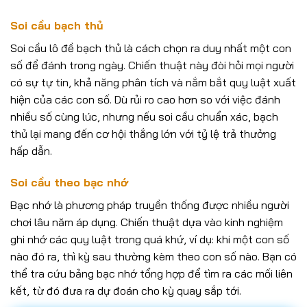
Soi cầu bạch thủ
Soi cầu lô đề bạch thủ là cách chọn ra duy nhất một con
số để đánh trong ngày. Chiến thuật này đòi hỏi mọi người
có sự tự tin, khả năng phân tích và nắm bắt quy luật xuất
hiện của các con số. Dù rủi ro cao hơn so với việc đánh
nhiều số cùng lúc, nhưng nếu soi cầu chuẩn xác, bạch
thủ lại mang đến cơ hội thắng lớn với tỷ lệ trả thưởng
hấp dẫn.
Soi cầu theo bạc nhớ
Bạc nhớ là phương pháp truyền thống được nhiều người
chơi lâu năm áp dụng. Chiến thuật dựa vào kinh nghiệm
ghi nhớ các quy luật trong quá khứ, ví dụ: khi một con số
nào đó ra, thì kỳ sau thường kèm theo con số nào. Bạn có
thể tra cứu bảng bạc nhớ tổng hợp để tìm ra các mối liên
kết, từ đó đưa ra dự đoán cho kỳ quay sắp tới.