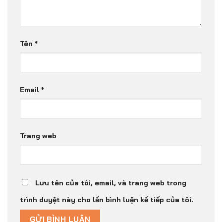
Tên
*
Email
*
Trang web
Lưu tên của tôi, email, và trang web trong
trình duyệt này cho lần bình luận kế tiếp của tôi.