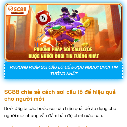
PHƯƠNG PHÁP SOI CẦU LÔ ĐỀ ĐƯỢC NGƯỜI CHƠI TIN
TƯỞNG NHẤT
SC88 chia sẻ cách soi cầu lô đề hiệu quả
cho người mới
Dưới đây là các bước soi cầu hiệu quả, dễ áp dụng cho
người mới nhưng vẫn đảm bảo độ chính xác cao.