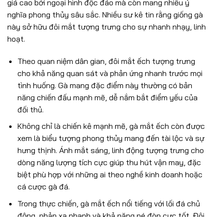
giá cao bởi ngoại hình độc đáo mà còn mang nhiều ý
nghĩa phong thủy sâu sắc. Nhiều sư kê tin rằng giống gà
này sở hữu đôi mắt tượng trưng cho sự nhanh nhạy, linh
hoạt.
Theo quan niệm dân gian, đôi mắt ếch tượng trưng
cho khả năng quan sát và phản ứng nhanh trước mọi
tình huống. Gà mang đặc điểm này thường có bản
năng chiến đấu mạnh mẽ, dễ nắm bắt điểm yếu của
đối thủ.
Không chỉ là chiến kê mạnh mẽ, gà mắt ếch còn được
xem là biểu tượng phong thủy mang đến tài lộc và sự
hưng thịnh. Ánh mắt sáng, linh động tượng trưng cho
dòng năng lượng tích cực giúp thu hút vận may, đặc
biệt phù hợp với những ai theo nghề kinh doanh hoặc
cá cược gà đá.
Trong thực chiến, gà mắt ếch nổi tiếng với lối đá chủ
động, phản xạ nhanh và khả năng né đòn cực tốt. Đôi