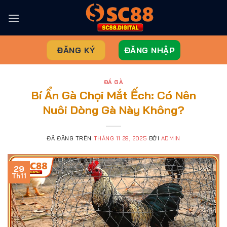
Chuyển
đến
nội
dung
ĐĂNG KÝ
ĐĂNG NHẬP
ĐÁ GÀ
Bí Ẩn Gà Chọi Mắt Ếch: Có Nên
Nuôi Dòng Gà Này Không?
ĐÃ ĐĂNG TRÊN
THÁNG 11 29, 2025
BỞI
ADMIN
29
Th11