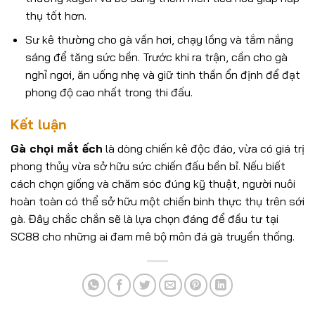
thụ tốt hơn.
Sư kê thường cho gà vần hơi, chạy lồng và tắm nắng
sáng để tăng sức bền. Trước khi ra trận, cần cho gà
nghỉ ngơi, ăn uống nhẹ và giữ tinh thần ổn định để đạt
phong độ cao nhất trong thi đấu.
Kết luận
Gà chọi mắt ếch
là dòng chiến kê độc đáo, vừa có giá trị
phong thủy vừa sở hữu sức chiến đấu bền bỉ. Nếu biết
cách chọn giống và chăm sóc đúng kỹ thuật, người nuôi
hoàn toàn có thể sở hữu một chiến binh thực thụ trên sới
gà. Đây chắc chắn sẽ là lựa chọn đáng để đầu tư tại
SC88 cho những ai đam mê bộ môn đá gà truyền thống.