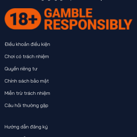
Điều khoản điều kiện
Chơi có trách nhiệm
Quyền riêng tư
Chính sách bảo mật
Miễn trừ trách nhiệm
Câu hỏi thường gặp
Hướng dẫn đăng ký