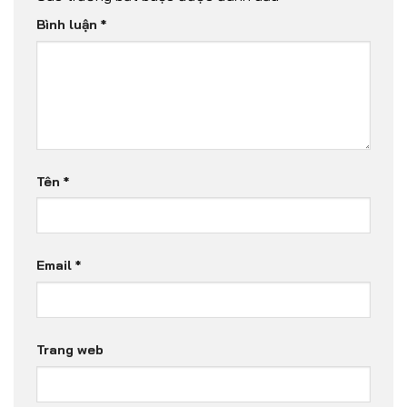
Bình luận
*
Tên
*
Email
*
Trang web