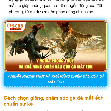
mắt to giúp chúng quan sát rõ chuyển động của đối
phương, từ đó đưa ra đòn phản công chính xác.
Ý NGHĨA PHONG THỦY VÀ KHẢ NĂNG CHIẾN ĐẤU CỦA GÀ
MẮT ẾCH
Cách chọn giống, chăm sóc gà đá mắt ếch
chuẩn sư kê