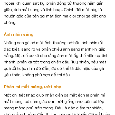
ngoài. Khi quan sát kỹ, phần đồng tử thường nằm gần
giữa, ánh mắt sáng và linh hoạt. Chính đôi mắt này là
nguồn gốc của tên gọi mắt ếch mà giới chơi gà đặt cho
chúng.
Ánh nhìn sáng
Những con gà có mắt ếch thường sở hữu ánh nhìn rất
đặc biệt, sáng rõ và phản chiếu ánh sáng mạnh khi gặp
nắng. Một số sư kê cho rằng ánh mắt ấy thể hiện sự tinh
nhanh, phản xạ tốt trong chiến đấu. Tuy nhiên, nếu mắt
quá lồi hoặc nhìn đờ đẫn, đó có thể là dấu hiệu của gà
yếu thần, không phù hợp để thi đấu.
Phần mí mắt mỏng, ướt nhẹ
Một chi tiết khác giúp nhận diện gà mắt ếch là phần mí
mắt mỏng, có cảm giác ươn ướt giống như luôn có lớp
màng mỏng phủ trên tròng. Đây là đặc điểm tự nhiên,
không ảnh hưởng đến thị lực, nhưng lại khiến đôi mắt của