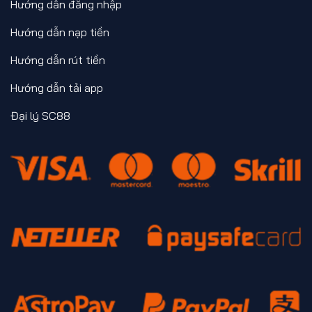
Hướng dẫn đăng nhập
Hướng dẫn nạp tiền
Hướng dẫn rút tiền
Hướng dẫn tải app
Đại lý SC88