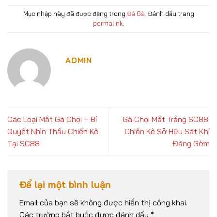
Mục nhập này đã được đăng trong
Đá Gà
. Đánh dấu trang
permalink
.
ADMIN
Các Loại Mắt Gà Chọi – Bí
Gà Chọi Mắt Trắng SC88:
Quyết Nhìn Thấu Chiến Kê
Chiến Kê Sở Hữu Sát Khí
Tại SC88
Đáng Gờm
Để lại một bình luận
Email của bạn sẽ không được hiển thị công khai.
Các trường bắt buộc được đánh dấu
*