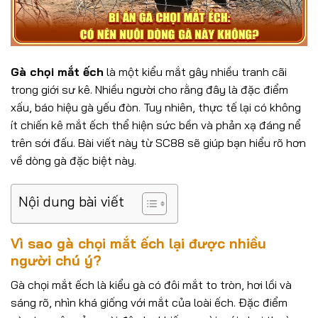
Gà chọi mắt ếch
là một kiểu mắt gây nhiều tranh cãi
trong giới sư kê. Nhiều người cho rằng đây là đặc điểm
xấu, báo hiệu gà yếu đòn. Tuy nhiên, thực tế lại có không
ít chiến kê mắt ếch thể hiện sức bền và phản xạ đáng nể
trên sới đấu. Bài viết này từ SC88 sẽ giúp bạn hiểu rõ hơn
về dòng gà đặc biệt này.
Nội dung bài viết
Vì sao gà chọi mắt ếch lại được nhiều
người chú ý?
Gà chọi mắt ếch là kiểu gà có đôi mắt to tròn, hơi lồi và
sáng rõ, nhìn khá giống với mắt của loài ếch. Đặc điểm